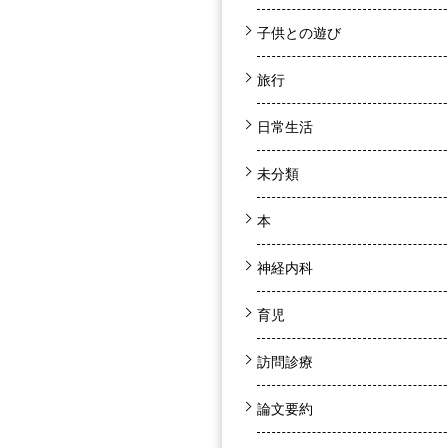
子供との遊び
旅行
日常生活
未分類
本
神経内科
育児
訪問診療
論文要約