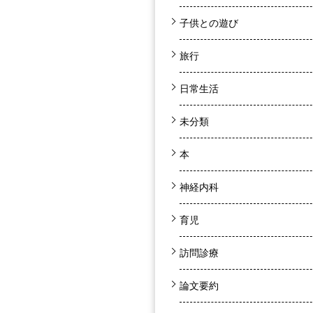
子供との遊び
旅行
日常生活
未分類
本
神経内科
育児
訪問診療
論文要約