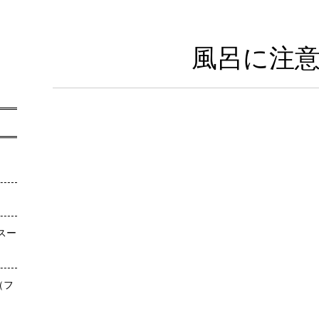
風呂に注
スー
（フ