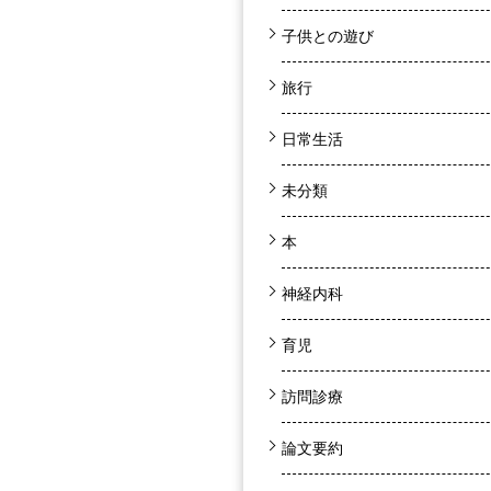
子供との遊び
旅行
日常生活
未分類
本
神経内科
育児
訪問診療
論文要約