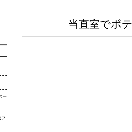
当直室でポ
スー
（フ