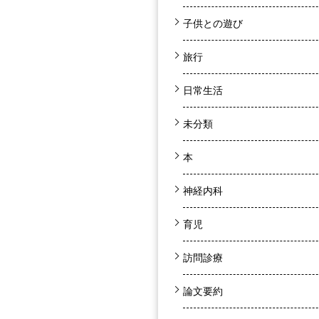
子供との遊び
旅行
日常生活
未分類
本
神経内科
育児
訪問診療
論文要約