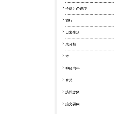
子供との遊び
旅行
日常生活
未分類
本
神経内科
育児
訪問診療
論文要約