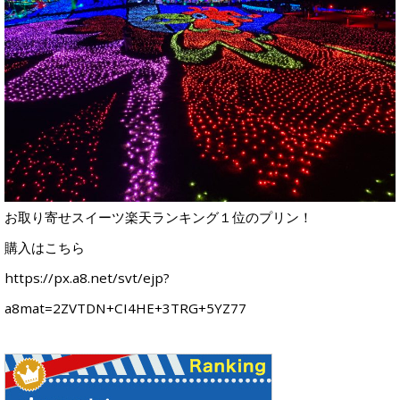
お取り寄せスイーツ楽天ランキング１位のプリン！
購入はこちら
https://px.a8.net/svt/ejp?
a8mat=2ZVTDN+CI4HE+3TRG+5YZ77