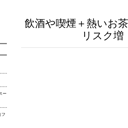
飲酒や喫煙＋熱いお
リスク増
スー
（フ