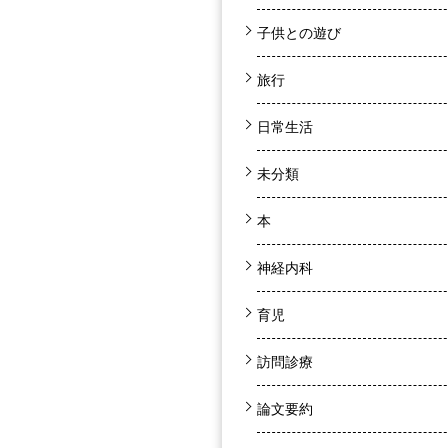
子供との遊び
旅行
日常生活
未分類
本
神経内科
育児
訪問診療
論文要約