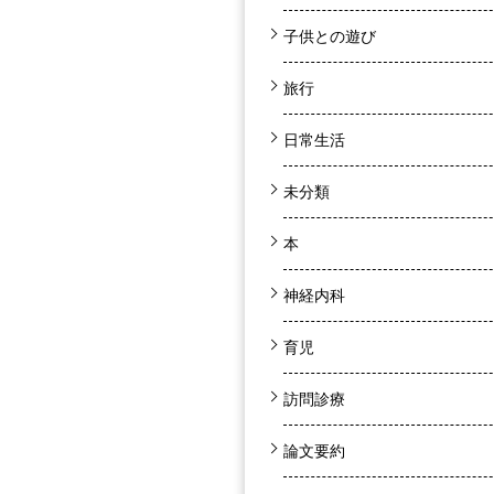
子供との遊び
旅行
日常生活
未分類
本
神経内科
育児
訪問診療
論文要約