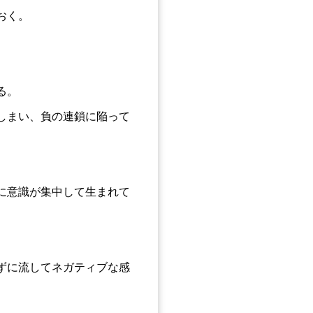
おく。
る。
しまい、負の連鎖に陥って
に意識が集中して生まれて
ずに流してネガティブな感