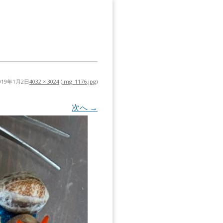
019年1月2日
4032 × 3024
(
img_1176.jpg
)
次へ →