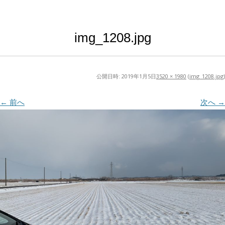
img_1208.jpg
公開日時:
2019年1月5日
3520 × 1980
(
img_1208.jpg
)
← 前へ
次へ →